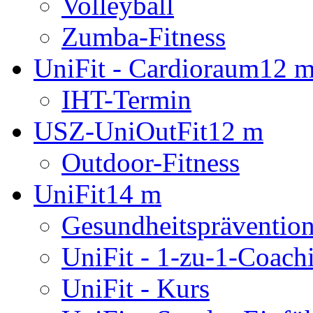
Volleyball
Zumba-Fitness
UniFit - Cardioraum
12 
IHT-Termin
USZ-UniOutFit
12 m
Outdoor-Fitness
UniFit
14 m
Gesundheitsprävention
UniFit - 1-zu-1-Coach
UniFit - Kurs