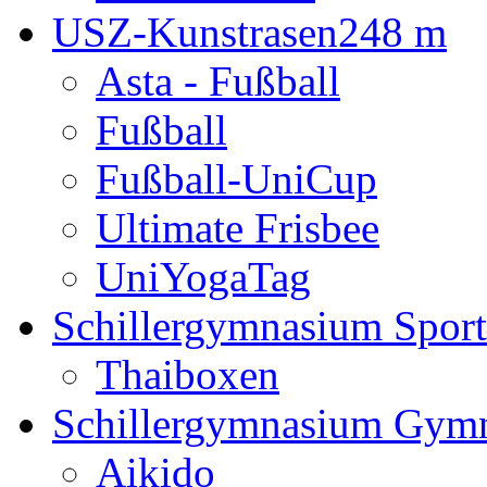
USZ-Kunstrasen
248 m
Asta - Fußball
Fußball
Fußball-UniCup
Ultimate Frisbee
UniYogaTag
Schillergymnasium Sport
Thaiboxen
Schillergymnasium Gymn
Aikido