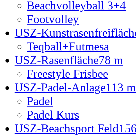
Beachvolleyball 3+4
Footvolley
USZ-Kunstrasenfreifläch
Teqball+Futmesa
USZ-Rasenfläche
78 m
Freestyle Frisbee
USZ-Padel-Anlage
113 m
Padel
Padel Kurs
USZ-Beachsport Feld
15